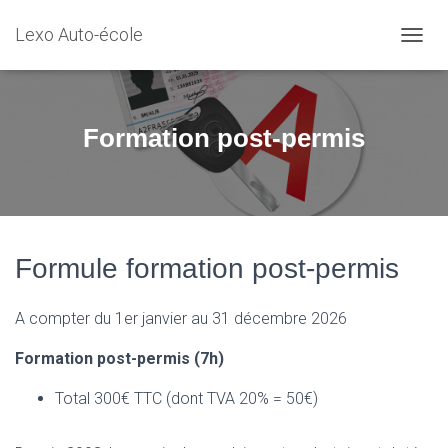
Lexo Auto-école
D
É
P
L
I
Formation post-permis
E
R
L
A
N
A
V
Formule formation post-permis
I
G
A compter du 1er janvier au 31 décembre 2026
A
T
I
Formation post-permis (7h)
O
N
Total 300€ TTC (dont TVA 20% = 50€)