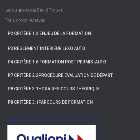
e
Lexo auto-école David Trouvé
r
c
Tous droits réservés
h
P2 CRITÈRE 1.2 ENJEU DE LA FORMATION
e
r
P3 RÉGLEMENT INTERIEUR LEXO AUTO
:
P4 CRITÈRE 1.6 FORMATION POST PERMIS-AUTO
P7 CRITÈRE 2.2PROCÉDURE ÉVALUATION DE DÉPART
P8 CRITÈRE 3.1HORAIRES COURS THÉORIQUE
P8 CRITÈRE 3.1PARCOURS DE FORMATION