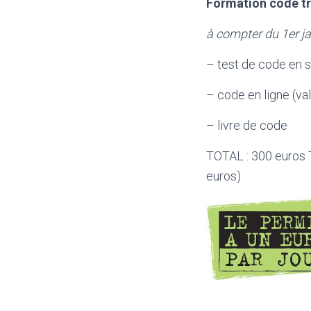
Formation code tr
à compter du 1er j
– test de code en s
– code en ligne (val
– livre de code
TOTAL : 300 euros
euros)