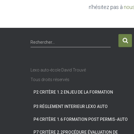
n’hésitez pas à
nous
R
Rechercher…
e
c
h
e
Lexo auto-école David Trouvé
r
c
Tous droits réservés
h
P2 CRITÈRE 1.2 ENJEU DE LA FORMATION
e
r
P3 RÉGLEMENT INTERIEUR LEXO AUTO
:
P4 CRITÈRE 1.6 FORMATION POST PERMIS-AUTO
P7 CRITÈRE 2.2PROCÉDURE ÉVALUATION DE