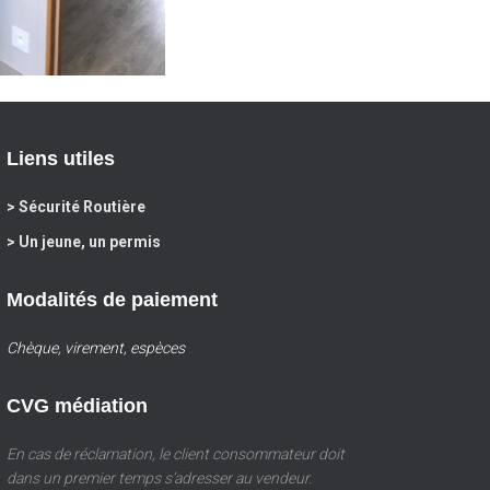
Liens utiles
> Sécurité Routière
> Un jeune, un permis
Modalités de paiement
Chèque, virement, espèces
CVG médiation
En cas de réclamation, le client consommateur doit
dans un premier temps s’adresser au vendeur.