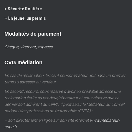
> Sécurité Routière
> Un jeune, un permis
Modalités de paiement
Chèque, virement, espèces
CVG médiation
En cas de réclamation, le client consommateur doit dans un premier
temps s’adresser au vendeur.
En second recours, sous réserve d’avoir au préalable adressé une
réclamation écrite au vendeur/réparateur et sous réserve que ce
dernier soit adhérent au CNPA, il peut saisir le Médiateur du Conseil
national des professions de l’automobile (CNPA) :
– soit directement en ligne sur son site internet
www.mediateur-
cnpa.fr