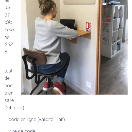
ier
au
31
déc
emb
re
202
6
–
test
de
cod
e en
salle
(24 mois)
– code en ligne (validité 1 an)
– livre de code