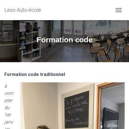
Lexo Auto-école
D
É
P
L
I
Formation code
E
R
L
A
N
A
Formation code traditionnel
V
I
à
G
A
com
T
pter
I
du
O
N
1er
janv